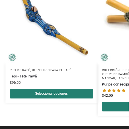
PIPA DE RAPÉ
,
UTENSILIOS PARA EL RAPÉ
COLECCIÓN DE PI
KURIPE DE BAMB
Tepi - Tete Pawã
MASCAR
,
UTENSI
$
96.00
Kuripe con recip
Seleccionar opciones
$
42.00