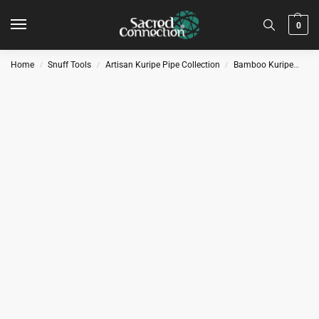
0
Home
Snuff Tools
Artisan Kuripe Pipe Collection
Bamboo Kuripe
Ku
/
/
/