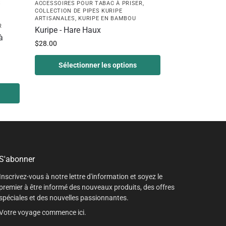
S
ACCESSOIRES POUR TABAC À PRISER
,
COLLECTION DE PIPES KURIPE
ARTISANALES
,
KURIPE EN BAMBOU
R
Kuripe - Hare Haux
à
$
28.00
Sélectionner les options
S'abonner
Inscrivez-vous à notre lettre d'information et soyez le
premier à être informé des nouveaux produits, des offres
spéciales et des nouvelles passionnantes.
Votre voyage commence ici.