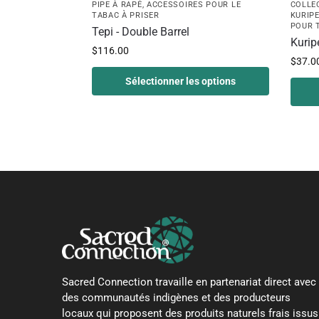
PIPE À RAPÉ
,
ACCESSOIRES POUR LE
COLLE
TABAC À PRISER
KURIP
POUR 
Tepi - Double Barrel
Kurip
$
116.00
$
37.0
Sélectionner les options
Sacred Connection travaille en partenariat direct avec
des communautés indigènes et des producteurs
locaux qui proposent des produits naturels frais issus