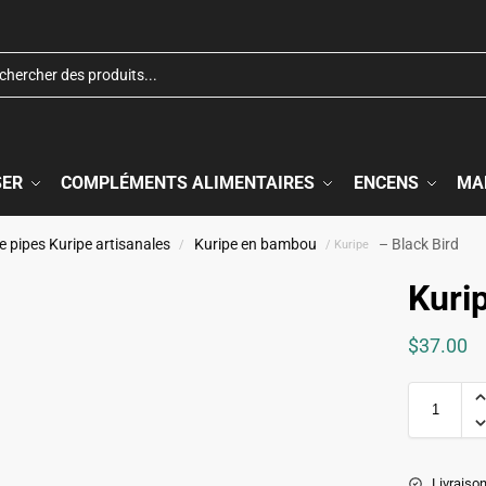
SER
COMPLÉMENTS ALIMENTAIRES
ENCENS
MA
e pipes Kuripe artisanales
Kuripe en bambou
– Black Bird
/
/ Kuripe
Kurip
$
37.00
Livraison