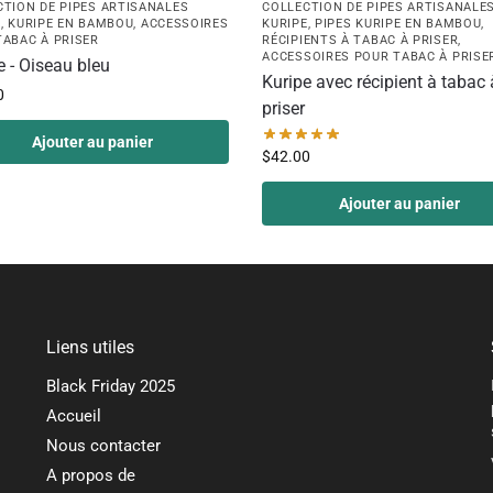
CTION DE PIPES ARTISANALES
COLLECTION DE PIPES ARTISANALE
E
,
KURIPE EN BAMBOU
,
ACCESSOIRES
KURIPE
,
PIPES KURIPE EN BAMBOU
,
TABAC À PRISER
RÉCIPIENTS À TABAC À PRISER
,
ACCESSOIRES POUR TABAC À PRISE
e - Oiseau bleu
Kuripe avec récipient à tabac 
0
priser
Ajouter au panier
$
42.00
Ajouter au panier
Liens utiles
Black Friday 2025
Accueil
Nous contacter
A propos de