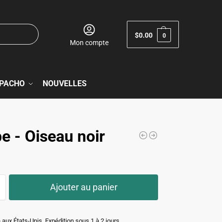
$
0.00
0
Mon compte
PACHO
NOUVELLES
e - Oiseau noir
Ajouter au panier
 aux États-Unis. Expédition sous 1 à 2 jours.