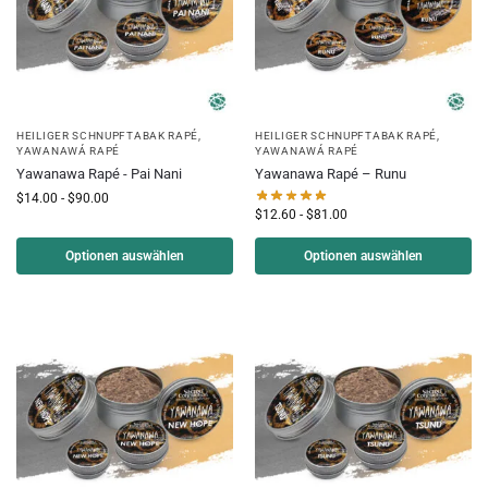
HEILIGER SCHNUPFTABAK RAPÉ
,
HEILIGER SCHNUPFTABAK RAPÉ
,
YAWANAWÁ RAPÉ
YAWANAWÁ RAPÉ
Yawanawa Rapé - Pai Nani
Yawanawa Rapé – Runu
$
14.00
-
$
90.00
$
12.60
-
$
81.00
Optionen auswählen
Optionen auswählen