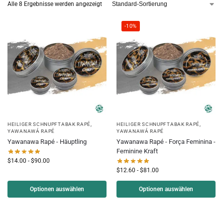
Alle 8 Ergebnisse werden angezeigt
-10%
HEILIGER SCHNUPFTABAK RAPÉ
,
HEILIGER SCHNUPFTABAK RAPÉ
,
YAWANAWÁ RAPÉ
YAWANAWÁ RAPÉ
Yawanawa Rapé - Häuptling
Yawanawa Rapé - Força Feminina -
Feminine Kraft
$
14.00
-
$
90.00
$
12.60
-
$
81.00
Optionen auswählen
Optionen auswählen