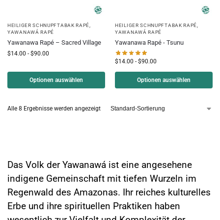
HEILIGER SCHNUPFTABAK RAPÉ
,
HEILIGER SCHNUPFTABAK RAPÉ
,
YAWANAWÁ RAPÉ
YAWANAWÁ RAPÉ
Yawanawa Rapé – Sacred Village
Yawanawa Rapé - Tsunu
$
14.00
-
$
90.00
$
14.00
-
$
90.00
Optionen auswählen
Optionen auswählen
Alle 8 Ergebnisse werden angezeigt
Das Volk der Yawanawá: Hüter der
amazonischen Weisheit
Das Volk der Yawanawá ist eine angesehene
indigene Gemeinschaft mit tiefen Wurzeln im
Regenwald des Amazonas. Ihr reiches kulturelles
Erbe und ihre spirituellen Praktiken haben
wesentlich zur Vielfalt und Komplexität der