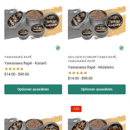
YAWANAWÁ RAPÉ
HEILIGER SCHNUPFTABAK RAPÉ
,
YAWANAWÁ RAPÉ
Yawanawa Rapé - Kanarô
Yawanawa Rapé - Mulateiro
$
14.00
-
$
90.00
$
14.00
-
$
90.00
Optionen auswählen
Optionen auswählen
-10%