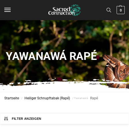
0
YAWANAWÁ RAPÉ
Startseite
Heiliger Schnupftabak (Rapé)
Rapé
/
/ Yawanawá
FILTER ANZEIGEN