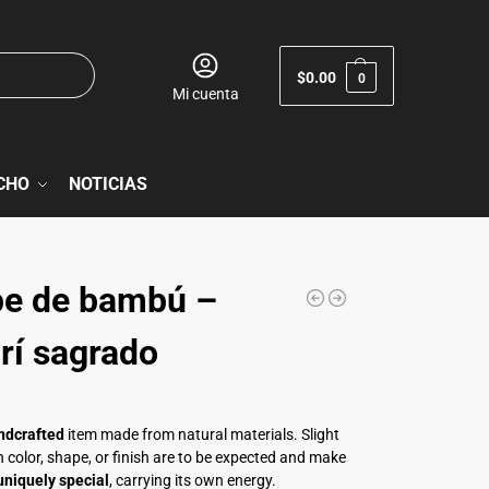
$
0.00
0
Mi cuenta
CHO
NOTICIAS
pe de bambú –
brí sagrado
ndcrafted
item made from natural materials. Slight
n color, shape, or finish are to be expected and make
uniquely special
, carrying its own energy.