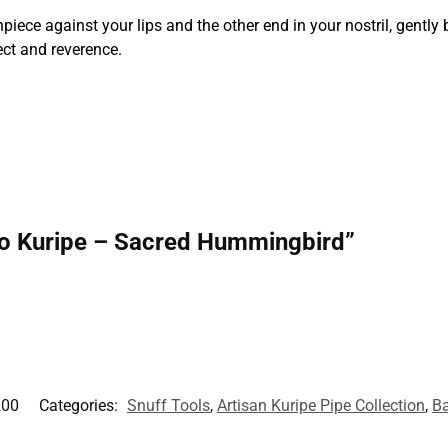
piece against your lips and the other end in your nostril, gentl
ct and reverence.
boo Kuripe – Sacred Hummingbird”
200
Categories:
Snuff Tools
,
Artisan Kuripe Pipe Collection
,
B