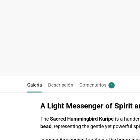
Galería
Descripción
Comentarios
0
A Light Messenger of Spirit 
The
Sacred Hummingbird Kuripe
is a handcra
bead
, representing the gentle yet powerful sp
In many Amazonian traditions, the hummingbird