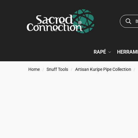
RAPÉ
HERRAMI
Home
Snuff Tools
Artisan Kuripe Pipe Collection
/
/
/