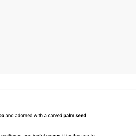
oo
and adorned with a carved
palm seed
ilience, and joyful energy, it invites you to