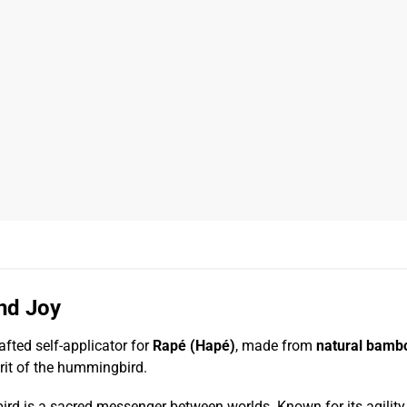
and Joy
fted self-applicator for
Rapé (Hapé)
, made from
natural bamb
irit of the hummingbird.
 is a sacred messenger between worlds. Known for its agility, res