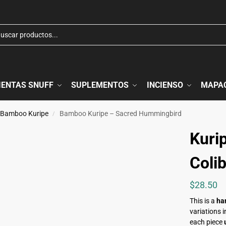
ENTAS SNUFF
SUPLEMENTOS
INCIENSO
MAPA
Bamboo Kuripe
Bamboo Kuripe – Sacred Hummingbird
/
Kuri
Coli
$
28.50
This is a
ha
variations i
each piece