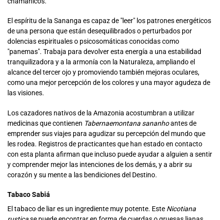
chamánicos.
El espíritu de la Sananga es capaz de "leer" los patrones energéticos
de una persona que están desequilibrados o perturbados por
dolencias espirituales o psicosomáticas conocidas como
"panemas". Trabaja para devolver esta energía a una estabilidad
tranquilizadora y a la armonía con la Naturaleza, ampliando el
alcance del tercer ojo y promoviendo también mejoras oculares,
como una mejor percepción de los colores y una mayor agudeza de
las visiones.
Los cazadores nativos de la Amazonia acostumbran a utilizar
medicinas que contienen
Tabernaemontana sananho
antes de
emprender sus viajes para agudizar su percepción del mundo que
les rodea. Registros de practicantes que han estado en contacto
con esta planta afirman que incluso puede ayudar a alguien a sentir
y comprender mejor las intenciones de los demás, y a abrir su
corazón y su mente a las bendiciones del Destino.
Tabaco Sabiá
El tabaco de liar es un ingrediente muy potente. Este
Nicotiana
rustica
se puede encontrar en forma de cuerdas o gruesas lianas