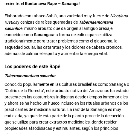
reciente: el
Kuntanawa Rapé – Sananga
!
Elaborado con tabaco Sabiá, una variedad muy fuerte de
Nicotiana
rustica
y cenizas de raíces quemadas de
Tabernaemontana
sananho
el mismo arbusto que da origen al antiguo brebaje
conocido como
Sananga
una forma de colirio que se utiliza
tradicionalmente para tratar problemas como el glaucoma, la
sequedad ocular, las cataratas y los dolores de cabeza crónicos,
además de calmar el espíritu y aumentar la energía vital.
Los poderes de este Rapé
Tabernaemontana sananho
Conocido popularmente en las culturas brasileñas como Sananga o
"Colirio de la Floresta", este arbusto nativo del Amazonas ha estado
presente en las costumbres indígenas desde tiempos inmemoriales,
y ahora se ha hecho un hueco incluso en los rituales urbanos de los
practicantes de medicina natural. La raíz de la Sananga es muy
codiciada, ya que de esta parte de la planta procede la decocción
que se utiliza para crear extractos medicinales, donde residen
propiedades afsodisíacas y estimulantes, según los principios