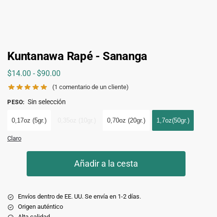
Kuntanawa Rapé - Sananga
$
14.00
-
$
90.00
(1
comentario de un cliente)
Sin selección
PESO
:
0,17oz (5gr.)
0,35oz (10gr.)
0,70oz (20gr.)
1,7oz(50gr.)
Claro
Añadir a la cesta
Envíos dentro de EE. UU. Se envía en 1-2 días.
Origen auténtico
Alta calidad