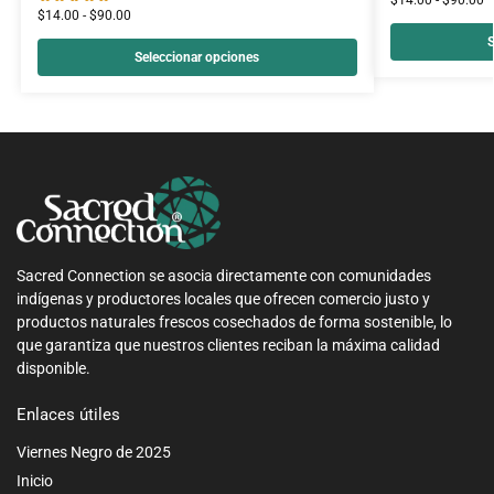
$
14.00
-
$
90.00
$
14.00
-
$
90.00
S
Seleccionar opciones
Sacred Connection se asocia directamente con comunidades
indígenas y productores locales que ofrecen comercio justo y
productos naturales frescos cosechados de forma sostenible, lo
que garantiza que nuestros clientes reciban la máxima calidad
disponible.
Enlaces útiles
Viernes Negro de 2025
Inicio