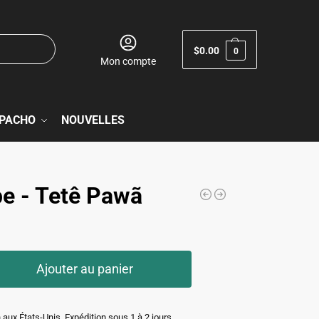
$
0.00
0
Mon compte
PACHO
NOUVELLES
pe - Tetê Pawã
Ajouter au panier
 aux États-Unis. Expédition sous 1 à 2 jours.