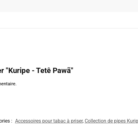
 "Kuripe - Tetê Pawã"
entaire.
ries :
Accessoires pour tabac à priser
,
Collection de pipes Kuri