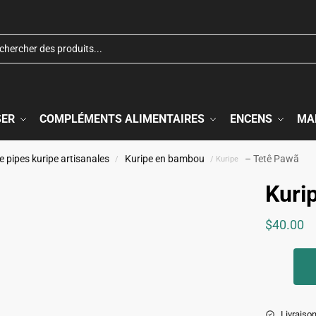
SER
COMPLÉMENTS ALIMENTAIRES
ENCENS
MA
e pipes kuripe artisanales
Kuripe en bambou
– Tetê Pawã
/
/ Kuripe
Kuri
$
40.00
Livraison