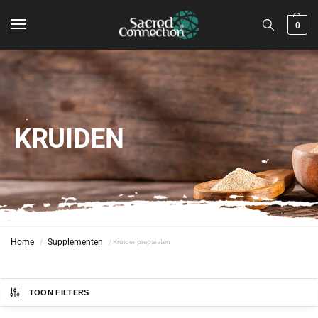
0
KRUIDEN
Home
Supplementen
/
/ Kruidenpreparaten
TOON FILTERS