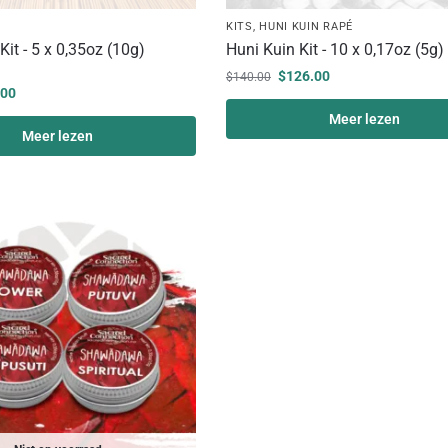
KITS
,
HUNI KUIN RAPÉ
Kit - 5 x 0,35oz (10g)
Huni Kuin Kit - 10 x 0,17oz (5g)
$
126.00
$
140.00
.00
Meer lezen
Meer lezen