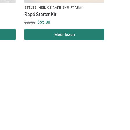
SETJES
,
HEILIGE RAPÉ-SNUIFTABAK
Rapé Starter Kit
$
55.80
$
62.00
Meer lezen