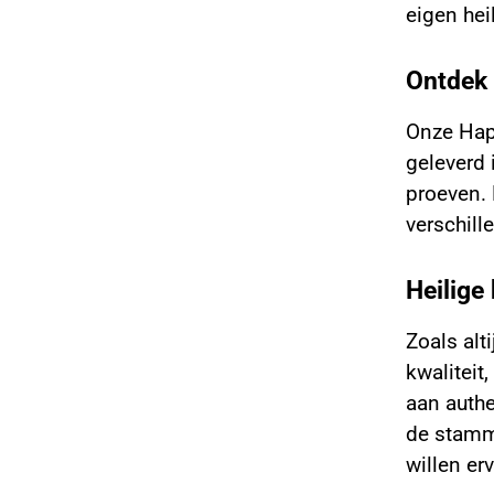
eigen hei
Ontdek 
Onze Hapé
geleverd 
proeven. 
verschill
Heilige 
Zoals alt
kwaliteit
aan authe
de stamm
willen er