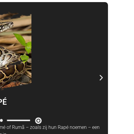
PÉ
mé of Rumã – zoals zij hun Rapé noemen – een
Een 