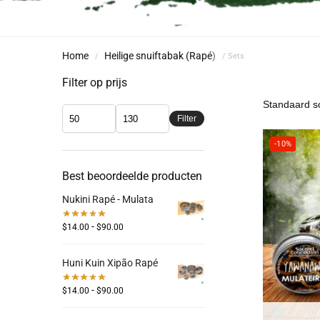
Home
Heilige snuiftabak (Rapé
)
/
/ Sets
Filter op prijs
Filter
-10%
Best beoordeelde producten
Nukini Rapé - Mulata
-
$
14.00
$
90.00
Huni Kuin Xipão Rapé
-
$
14.00
$
90.00