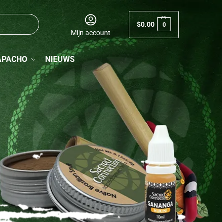
$
0.00
0
Mijn account
APACHO
NIEUWS