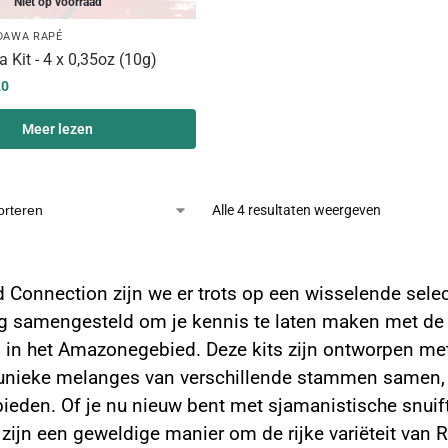
Niet op voorraad
DAWA RAPÉ
Kit - 4 x 0,35oz (10g)
20
Meer lezen
Alle 4 resultaten weergeven
uifpakketten: Samengestelde selecties voor
d Connection zijn we er trots op een wisselende selec
g samengesteld om je kennis te laten maken met de d
n het Amazonegebied. Deze kits zijn ontworpen met 
unieke melanges van verschillende stammen samen, d
bieden. Of je nu nieuw bent met sjamanistische snui
 zijn een geweldige manier om de rijke variëteit van 