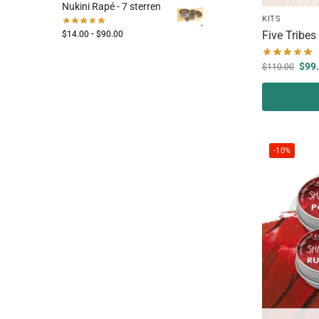
Nukini Rapé - 7 sterren
KITS
-
Five Tribes 
$
14.00
$
90.00
$
99
$
110.00
-10%