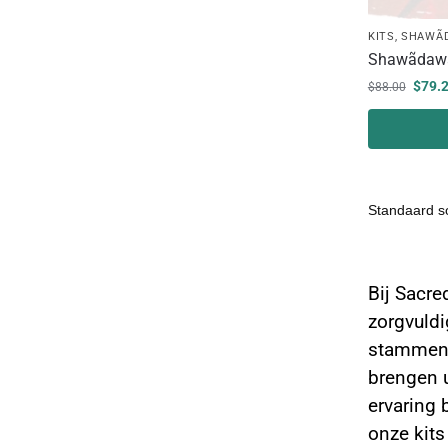
KITS
,
SHAWÃ
Shawãdawa 
$
79.
$
88.00
Hapé Sn
Bij Sacre
zorgvuldi
stammen i
brengen 
ervaring 
onze kits