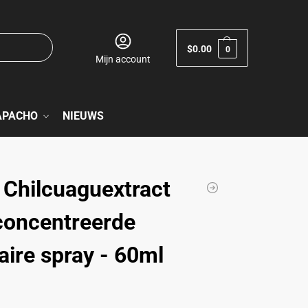
$
0.00
0
Mijn account
APACHO
NIEUWS
 Chilcuaguextract
concentreerde
aire spray - 60ml