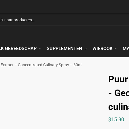
AK GEREEDSCHAP
SUPPLEMENTEN
WIEROOK
M
 Extract – Concentrated Culinary Spray – 60ml
Puur
- Ge
culin
$
15.90