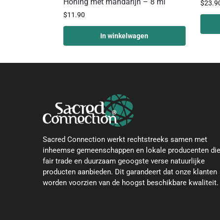
Honing met mandarijn – 8 ml
$
23.9
$
11.90
In winkelwagen
Sacred Connection werkt rechtstreeks samen met
inheemse gemeenschappen en lokale producenten di
fair trade en duurzaam geoogste verse natuurlijke
producten aanbieden. Dit garandeert dat onze klanten
worden voorzien van de hoogst beschikbare kwaliteit.