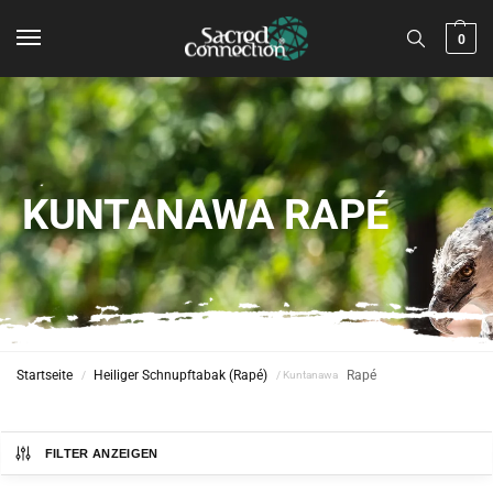
0
KUNTANAWA RAPÉ
Startseite
Heiliger Schnupftabak (Rapé)
Rapé
/
/ Kuntanawa
FILTER ANZEIGEN