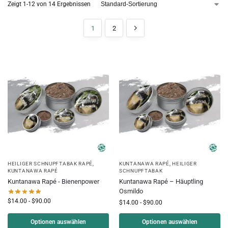
Zeigt 1-12 von 14 Ergebnissen
1
2
HEILIGER SCHNUPFTABAK RAPÉ
,
KUNTANAWA RAPÉ
,
HEILIGER
KUNTANAWA RAPÉ
SCHNUPFTABAK
Kuntanawa Rapé - Bienenpower
Kuntanawa Rapé – Häuptling
Osmildo
$
14.00
-
$
90.00
$
14.00
-
$
90.00
Optionen auswählen
Optionen auswählen