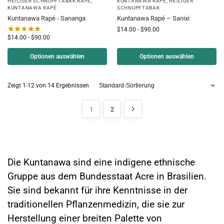
HEILIGER SCHNUPFTABAK RAPÉ
,
KUNTANAWA RAPÉ
,
HEILIGER
KUNTANAWA RAPÉ
SCHNUPFTABAK
Kuntanawa Rapé - Sananga
Kuntanawa Rapé – Sanixi
$
14.00
-
$
90.00
$
14.00
-
$
90.00
Optionen auswählen
Optionen auswählen
Zeigt 1-12 von 14 Ergebnissen
1
2
Wer sind die Kuntanawa?
Die Kuntanawa sind eine indigene ethnische
Gruppe aus dem Bundesstaat Acre in Brasilien.
Sie sind bekannt für ihre Kenntnisse in der
traditionellen Pflanzenmedizin, die sie zur
Herstellung einer breiten Palette von