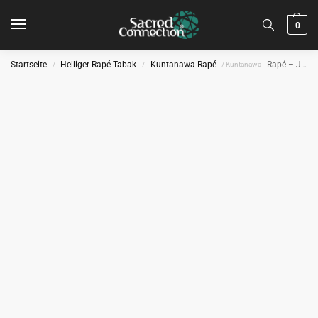
0
Startseite
Heiliger Rapé-Tabak
Kuntanawa Rapé
Rapé – Jarina
/
/
/ Kuntanawa