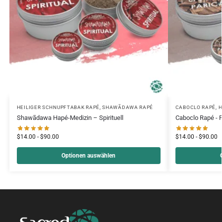
HEILIGER SCHNUPFTABAK RAPÉ
,
SHAWÃDAWA RAPÉ
CABOCLO RAPÉ
,
H
Shawãdawa Hapé-Medizin – Spirituell
Caboclo Rapé - 
$
14.00
-
$
90.00
$
14.00
-
$
90.00
Optionen auswählen