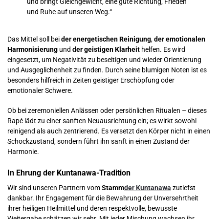
und bringt Gleichgewicht, eine gute Richtung, Frieden
und Ruhe auf unseren Weg.“
Das Mittel soll bei
der energetischen Reinigung
,
der emotionalen
Harmonisierung
und
der geistigen Klarheit
helfen. Es wird
eingesetzt, um Negativität zu beseitigen und wieder Orientierung
und Ausgeglichenheit zu finden. Durch seine blumigen Noten ist es
besonders hilfreich in Zeiten geistiger Erschöpfung oder
emotionaler Schwere.
Ob bei zeremoniellen Anlässen oder persönlichen Ritualen – dieses
Rapé lädt zu einer sanften Neuausrichtung ein; es wirkt sowohl
reinigend als auch zentrierend. Es versetzt den Körper nicht in einen
Schockzustand, sondern führt ihn sanft in einen Zustand der
Harmonie.
In Ehrung der Kuntanawa-Tradition
Wir sind unseren Partnern vom
Stamm
der Kuntanawa
zutiefst
dankbar. Ihr Engagement für die Bewahrung der Unversehrtheit
ihrer heiligen Heilmittel und deren respektvolle, bewusste
Weitergabe schätzen wir sehr. Mit jeder Mischung wachsen ihr