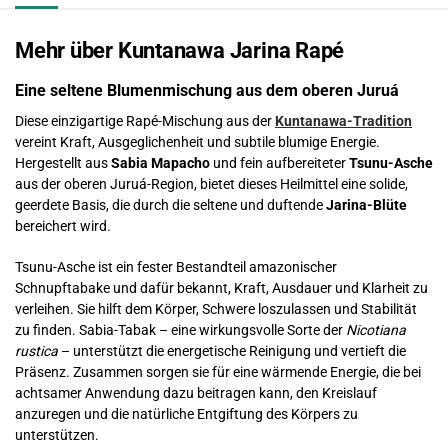
Mehr über Kuntanawa Jarina Rapé
Eine seltene Blumenmischung aus dem oberen Juruá
Diese einzigartige Rapé-Mischung aus der
Kuntanawa-Tradition
vereint Kraft, Ausgeglichenheit und subtile blumige Energie.
Hergestellt aus
Sabia Mapacho
und fein aufbereiteter
Tsunu-Asche
aus der oberen Juruá-Region, bietet dieses Heilmittel eine solide,
geerdete Basis, die durch die seltene und duftende
Jarina-Blüte
bereichert wird.
Tsunu-Asche ist ein fester Bestandteil amazonischer
Schnupftabake und dafür bekannt, Kraft, Ausdauer und Klarheit zu
verleihen. Sie hilft dem Körper, Schwere loszulassen und Stabilität
zu finden. Sabia-Tabak – eine wirkungsvolle Sorte der
Nicotiana
rustica
– unterstützt die energetische Reinigung und vertieft die
Präsenz. Zusammen sorgen sie für eine wärmende Energie, die bei
achtsamer Anwendung dazu beitragen kann, den Kreislauf
anzuregen und die natürliche Entgiftung des Körpers zu
unterstützen.