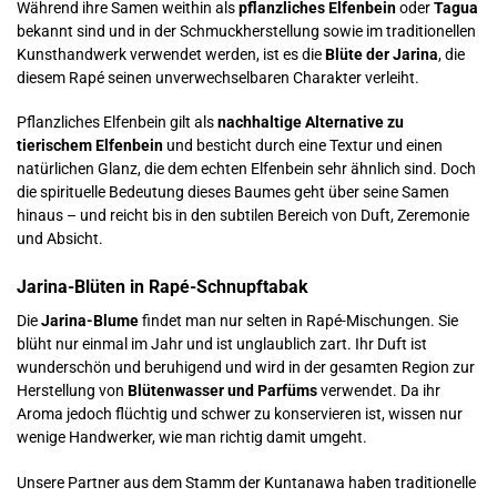
Während ihre Samen weithin als
pflanzliches Elfenbein
oder
Tagua
bekannt sind und in der Schmuckherstellung sowie im traditionellen
Kunsthandwerk verwendet werden, ist es die
Blüte der Jarina
, die
diesem Rapé seinen unverwechselbaren Charakter verleiht.
Pflanzliches Elfenbein gilt als
nachhaltige Alternative zu
tierischem Elfenbein
und besticht durch eine Textur und einen
natürlichen Glanz, die dem echten Elfenbein sehr ähnlich sind. Doch
die spirituelle Bedeutung dieses Baumes geht über seine Samen
hinaus – und reicht bis in den subtilen Bereich von Duft, Zeremonie
und Absicht.
Jarina-Blüten in Rapé-Schnupftabak
Die
Jarina-Blume
findet man nur selten in Rapé-Mischungen. Sie
blüht nur einmal im Jahr und ist unglaublich zart. Ihr Duft ist
wunderschön und beruhigend und wird in der gesamten Region zur
Herstellung von
Blütenwasser und Parfüms
verwendet. Da ihr
Aroma jedoch flüchtig und schwer zu konservieren ist, wissen nur
wenige Handwerker, wie man richtig damit umgeht.
Unsere Partner aus dem Stamm der Kuntanawa haben traditionelle