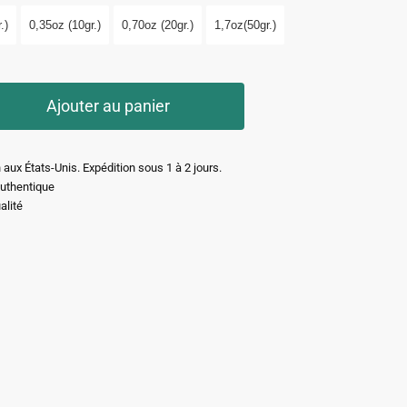
.)
0,35oz (10gr.)
0,70oz (20gr.)
1,7oz(50gr.)
Ajouter au panier
 aux États-Unis. Expédition sous 1 à 2 jours.
authentique
alité