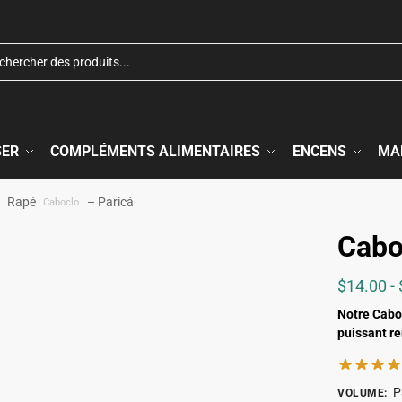
SER
COMPLÉMENTS ALIMENTAIRES
ENCENS
MA
Rapé
– Paricá
Caboclo
Cabo
$
14.00
-
Notre Caboc
puissant re
P
VOLUME
: