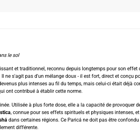
ns le sol
issant et traditionnel, reconnu depuis longtemps pour son effet 
l ne s'agit pas d'un mélange doux - il est fort, direct et conçu po
enus plus intenses au fil du temps, mais celui-ci était déjà co
ui ont contribué à établir cette norme.
cinée. Utilisée à plus forte dose, elle a la capacité de provoquer
stica
, connue pour ses effets spirituels et physiques intenses, 
shá
dans certaines régions. Ce Paricá ne doit pas être confondu a
ement différente.