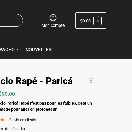
$
0.00
0
Mon compte
PACHO
NOUVELLES
clo Rapé - Paricá
$
90.00
lo Paricá Rapé n'est pas pour les faibles, c'est un
mède pour aller en profondeur.
(9
avis de clients)
as de sélection