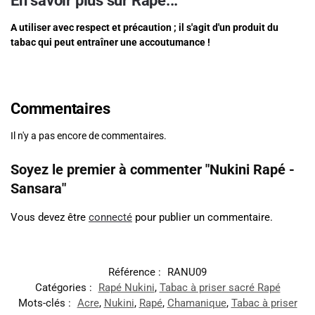
En savoir plus sur Rapé...
A utiliser avec respect et précaution ; il s'agit d'un produit du
tabac qui peut entraîner une accoutumance !
Commentaires
Il n'y a pas encore de commentaires.
Soyez le premier à commenter "Nukini Rapé -
Sansara"
Vous devez être
connecté
pour publier un commentaire.
Référence :
RANU09
Catégories :
Rapé Nukini
,
Tabac à priser sacré Rapé
Mots-clés :
Acre
,
Nukini
,
Rapé
,
Chamanique
,
Tabac à priser