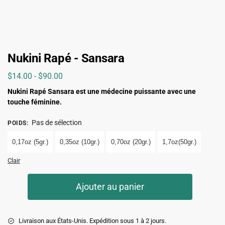
Nukini Rapé - Sansara
$
14.00
-
$
90.00
Nukini Rapé Sansara est une médecine puissante avec une
touche féminine.
Pas de sélection
POIDS
:
0,17oz (5gr.)
0,35oz (10gr.)
0,70oz (20gr.)
1,7oz(50gr.)
Clair
Ajouter au panier
Livraison aux États-Unis. Expédition sous 1 à 2 jours.