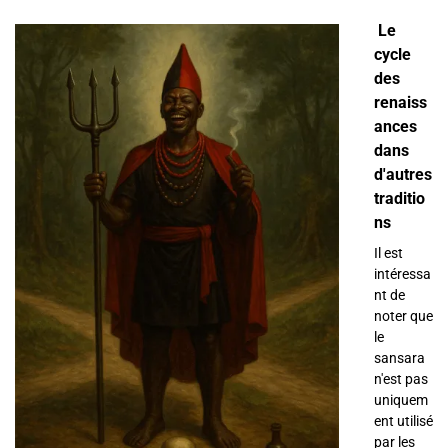
Le
cycle
des
renaiss
ances
dans
d'autres
traditio
ns
Il est
intéressa
nt de
noter que
le
sansara
n'est pas
uniquem
ent utilisé
par les