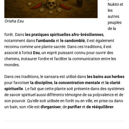
Nukini et
les
autres
Orisha Esu
peuples
de la
forêt. Dans
les pratiques spirituelles afro-brésiliennes
,
notamment dans
l'umbanda
et
le candomblé
, il est également
reconnu comme une plante sacrée. Dans ces traditions, il est
associé à l'orixá
Esu
, un esprit puissant connu pour ouvrir des
chemins, instaurer l'ordre et faciliter la communication entre les
mondes.
Dans ces traditions, le sansara est utilisé dans
les bains aux herbes
pour favoriser
la discipline
,
la concentration mentale
et
la clarté
spirituelle
. Le fait que cette plante soit présente dans des systèmes
de savoir spirituel aussi différents témoigne de sa polyvalence et de
son pouvoir. Qu'elle soit utilisée en forêt ou en ville, en prise ou dans
un bain, son rôle est
d'organiser
, de
purifier
et
de rééquilibrer
.