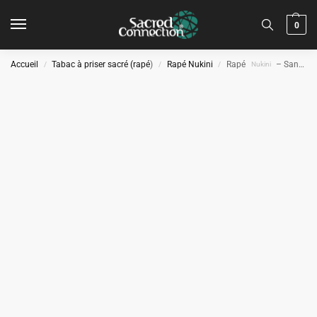
0
Accueil
Tabac à priser sacré (rapé
)
Rapé Nukini
Rapé
– Sansara
/
/
/
Nukini