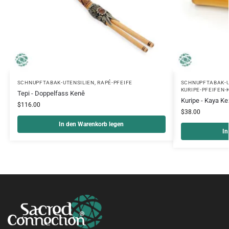
SCHNUPFTABAK-UTENSILIEN
,
RAPÉ-PFEIFE
SCHNUPFTABAK-U
KURIPE-PFEIFEN-
Tepi - Doppelfass Kenê
Kuripe - Kaya K
$
116.00
$
38.00
In den Warenkorb legen
In