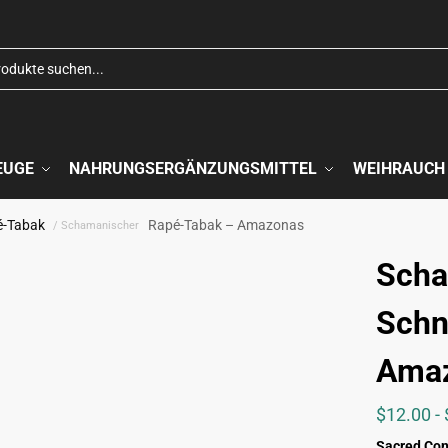
EUGE
NAHRUNGSERGÄNZUNGSMITTEL
WEIHRAUCH
é-Tabak
Rapé-Tabak – Amazonas
/ Schamanischer
Scha
Schn
Ama
$
12.00
-
Sacred Co