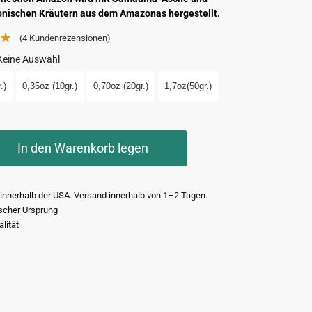
onischen Kräutern aus dem Amazonas hergestellt.
(4
Kundenrezensionen)
Keine Auswahl
.)
0,35oz (10gr.)
0,70oz (20gr.)
1,7oz(50gr.)
In den Warenkorb legen
innerhalb der USA. Versand innerhalb von 1–2 Tagen.
scher Ursprung
lität