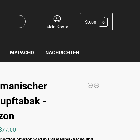
$
0.00
0
Mein Konto
MAPACHO
NACHRICHTEN
manischer
upftabak -
zon
$
77.00
nnection Amazon wird mit Samauma-Asche und