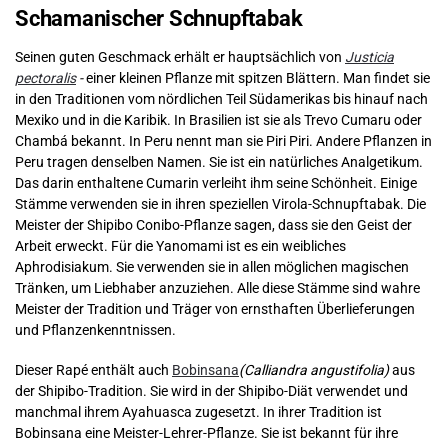
Schamanischer Schnupftabak
Seinen guten Geschmack erhält er hauptsächlich von
Justicia
pectoralis
-
einer kleinen Pflanze mit spitzen Blättern. Man findet sie
in den Traditionen vom nördlichen Teil Südamerikas bis hinauf nach
Mexiko und in die Karibik. In Brasilien ist sie als Trevo Cumaru oder
Chambá bekannt. In Peru nennt man sie Piri Piri. Andere Pflanzen in
Peru tragen denselben Namen. Sie ist ein natürliches Analgetikum.
Das darin enthaltene Cumarin verleiht ihm seine Schönheit. Einige
Stämme verwenden sie in ihren speziellen Virola-Schnupftabak. Die
Meister der Shipibo Conibo-Pflanze sagen, dass sie den Geist der
Arbeit erweckt. Für die Yanomami ist es ein weibliches
Aphrodisiakum. Sie verwenden sie in allen möglichen magischen
Tränken, um Liebhaber anzuziehen. Alle diese Stämme sind wahre
Meister der Tradition und Träger von ernsthaften Überlieferungen
und Pflanzenkenntnissen.
Dieser Rapé enthält auch
Bobinsana
(Calliandra angustifolia)
aus
der Shipibo-Tradition. Sie wird in der Shipibo-Diät verwendet und
manchmal ihrem Ayahuasca zugesetzt. In ihrer Tradition ist
Bobinsana eine Meister-Lehrer-Pflanze. Sie ist bekannt für ihre