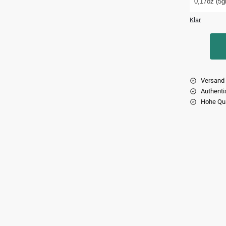
0,17oz (5gr
Klar
Versand 
Authenti
Hohe Qua