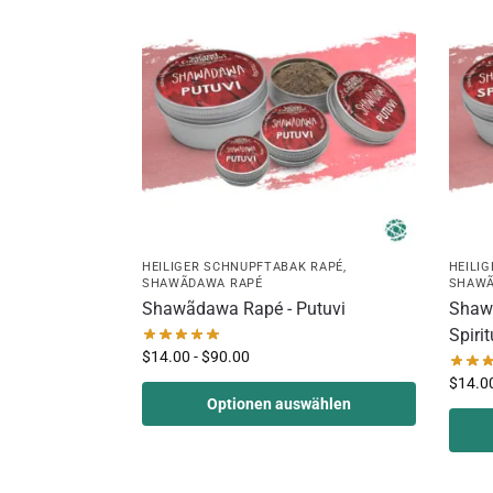
HEILIGER SCHNUPFTABAK RAPÉ
,
HEILI
SHAWÃDAWA RAPÉ
SHAWÃ
Shawãdawa Rapé - Putuvi
Shaw
Spirit
$
14.00
-
$
90.00
$
14.0
Optionen auswählen