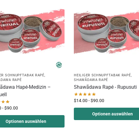
GER SCHNUPFTABAK RAPÉ
,
HEILIGER SCHNUPFTABAK RAPÉ
,
DAWA RAPÉ
SHAWÃDAWA RAPÉ
ãdawa Hapé-Medizin –
Shawãdawa Rapé - Rupusuti
uell
$
14.00
-
$
90.00
0
-
$
90.00
Optionen auswählen
Optionen auswählen