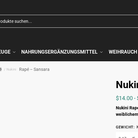
EUGE
NAHRUNGSERGÄNZUNGSMITTEL
WEIHRAUCH
é
Rapé – Sansara
/ Nukini
Nuki
$
14.00
-
Nukini Rapé
weiblichem
GEWICHT
: