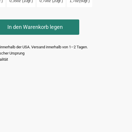
.)
0,35oz (10gr.)
0,70oz (20gr.)
1,7oz(50gr.)
In den Warenkorb legen
innerhalb der USA. Versand innerhalb von 1–2 Tagen.
scher Ursprung
lität