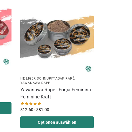
HEILIGER SCHNUPFTABAK RAPÉ
,
YAWANAWÁ RAPÉ
Yawanawa Rapé - Força Feminina -
Feminine Kraft
$
12.60
-
$
81.00
Optionen auswählen