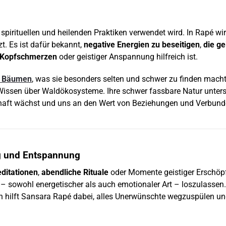
n spirituellen und heilenden Praktiken verwendet wird. In Rapé w
. Es ist dafür bekannt,
negative Energien zu beseitigen
,
die ge
Kopfschmerzen
oder geistiger Anspannung hilfreich ist.
n Bäumen
, was sie besonders selten und schwer zu finden macht
ssen über Waldökosysteme. Ihre schwer fassbare Natur unterstre
rschaft wächst und uns an den Wert von Beziehungen und Verbunde
g und Entspannung
ditationen
,
abendliche Rituale
oder Momente geistiger Erschöpfu
 sowohl energetischer als auch emotionaler Art – loszulassen
n hilft Sansara Rapé dabei, alles Unerwünschte wegzuspülen u