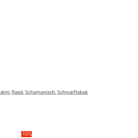
ukini
,
Rapé
,
Schamanisch
,
Schnupftabak
-10%