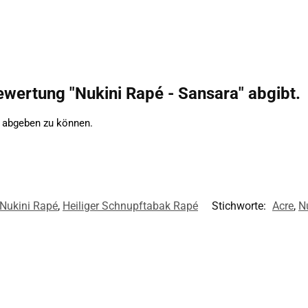
Bewertung "Nukini Rapé - Sansara" abgibt.
 abgeben zu können.
Nukini Rapé
,
Heiliger Schnupftabak Rapé
Stichworte:
Acre
,
N