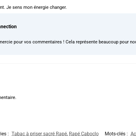
nt. Je sens mon énergie changer.
nnection
mercie pour vos commentaires ! Cela représente beaucoup pour no
entaire.
ies :
Tabac à priser sacré Rapé
,
Rapé Caboclo
Mots-clés :
Ac