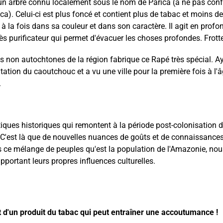
'un arbre connu localement sous le nom de Parica (à ne pas confo
). Celui-ci est plus foncé et contient plus de tabac et moins de
 à la fois dans sa couleur et dans son caractère. Il agit en profo
s purificateur qui permet d'évacuer les choses profondes. Frottez,
s non autochtones de la région fabrique ce Rapé très spécial. Aya
tation du caoutchouc et a vu une ville pour la première fois à l
.
tiques historiques qui remontent à la période post-colonisation d
. C'est là que de nouvelles nuances de goûts et de connaissanc
s ce mélange de peuples qu'est la population de l'Amazonie, no
ortant leurs propres influences culturelles.
agit d'un produit du tabac qui peut entraîner une accoutumance !