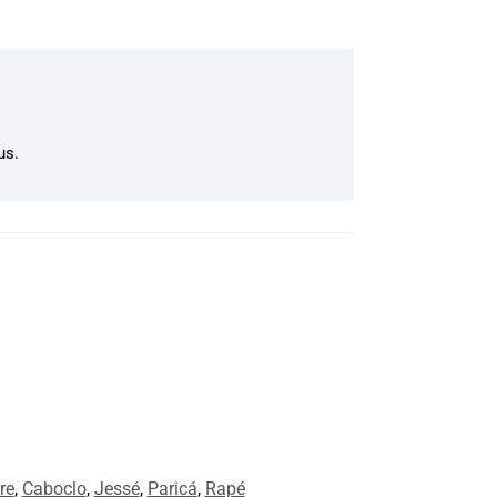
us.
re
,
Caboclo
,
Jessé
,
Paricá
,
Rapé