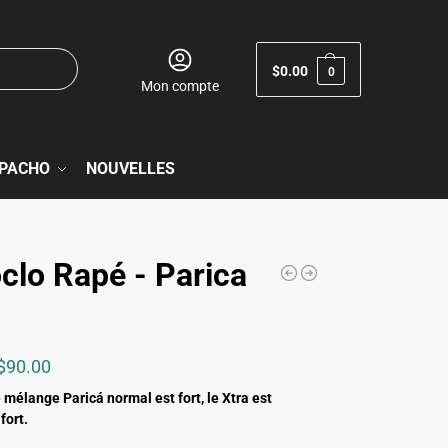
$
0.00
0
Mon compte
PACHO
NOUVELLES
clo Rapé - Parica
$
90.00
 mélange Paricá normal est fort, le Xtra est
fort.