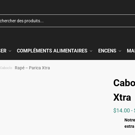
SER
COMPLÉMENTS ALIMENTAIRES
ENCENS
MA
Rapé – Parica Xtra
 Caboclo
Cabo
Xtra
$
14.00
-
Notre
extra 