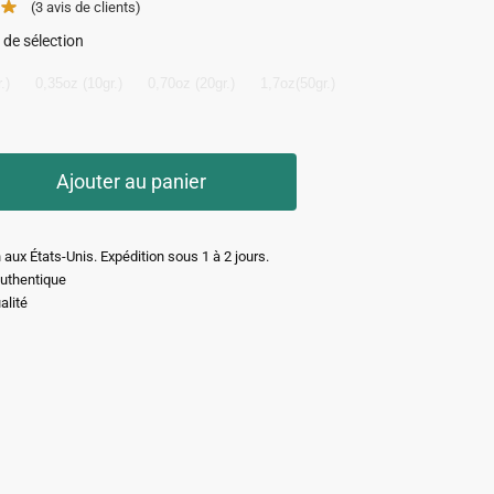
(3
avis de clients)
 de sélection
.)
0,35oz (10gr.)
0,70oz (20gr.)
1,7oz(50gr.)
Ajouter au panier
 aux États-Unis. Expédition sous 1 à 2 jours.
authentique
alité