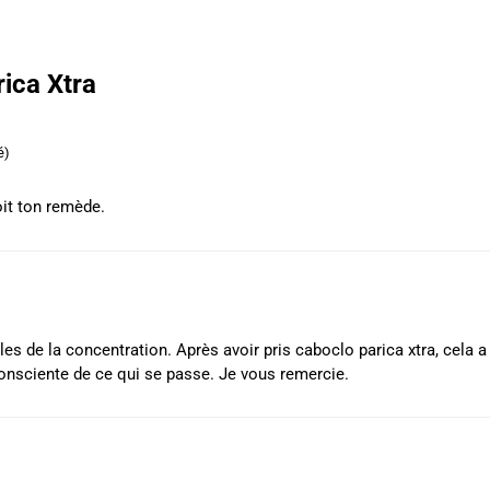
ica Xtra
é)
oit ton remède.
bles de la concentration. Après avoir pris caboclo parica xtra, cela 
onsciente de ce qui se passe. Je vous remercie.