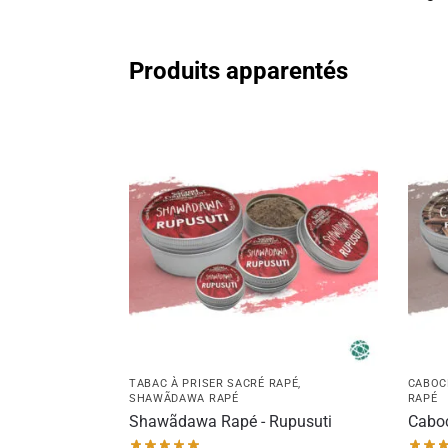
Produits apparentés
TABAC À PRISER SACRÉ RAPÉ
,
CABOC
SHAWÃDAWA RAPÉ
RAPÉ
Shawãdawa Rapé - Rupusuti
Caboc